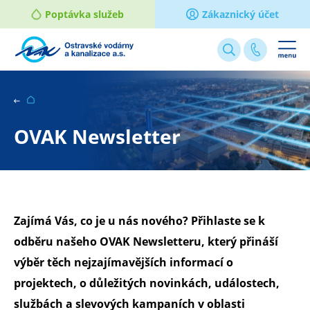
Poptávka služeb
Zákaznický účet
Webové
stránky
na
míru
OVAK Newsletter
Zajímá Vás, co je u nás nového? Přihlaste se k
odběru našeho OVAK Newsletteru, který přináší
výběr těch nejzajímavějších informací o
projektech, o důležitých novinkách, událostech,
službách a slevových kampaních v oblasti