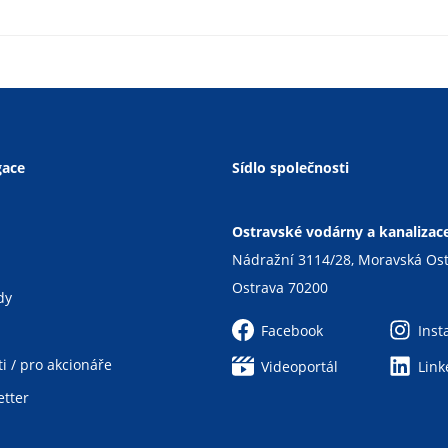
gace
Sídlo společnosti
Ostravské vodárny a kanalizace 
Nádražní 3114/28, Moravská Os
Ostrava 70200
dy
Facebook
Ins
i / pro akcionáře
Videoportál
Link
tter