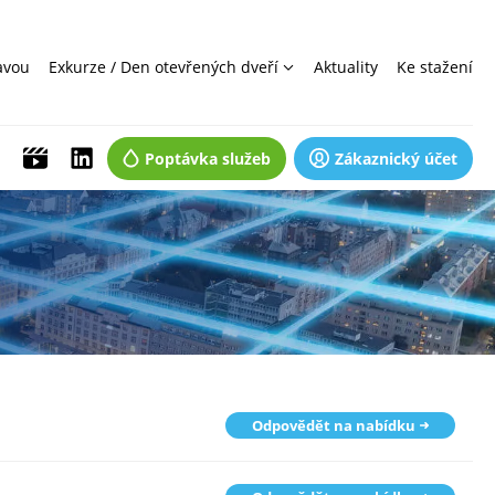
avou
Exkurze / Den otevřených dveří
Aktuality
Ke stažení
Poptávka služeb
Zákaznický účet
Odpovědět na nabídku