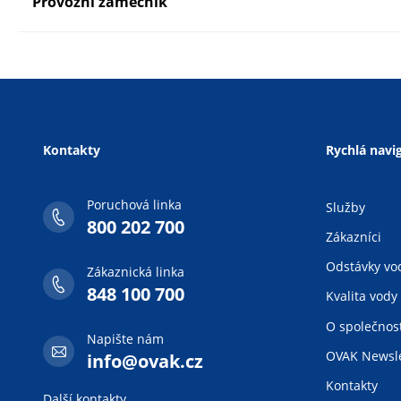
Provozní zámečník
Kontakty
Rychlá navi
Poruchová linka
Služby
800 202 700
Zákazníci
Odstávky vo
Zákaznická linka
848 100 700
Kvalita vody
O společnost
Napište nám
OVAK Newsle
info@ovak.cz
Kontakty
Další kontakty