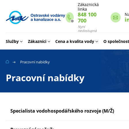
Zákaznická
linka
848 100
N
i
700
Webové
stránky
Nyní
nedostupná
na
míru
Služby
Zákazníci
Cena a kvalita vody
O společnost
Pracovní nabídky
Pracovní nabídky
Specialista vodohospodářského rozvoje (M/Ž)