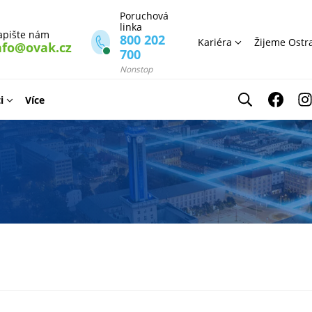
Poruchová
linka
apište nám
800 202
Kariéra
Žijeme Ostr
nfo@ovak.cz
700
Nonstop
i
Více