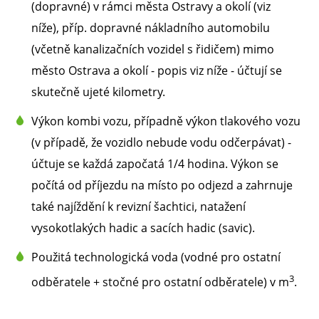
(dopravné) v rámci města Ostravy a okolí (viz
níže), příp. dopravné nákladního automobilu
(včetně kanalizačních vozidel s řidičem) mimo
město Ostrava a okolí - popis viz níže - účtují se
skutečně ujeté kilometry.
Výkon kombi vozu, případně výkon tlakového vozu
(v případě, že vozidlo nebude vodu odčerpávat) -
účtuje se každá započatá 1/4 hodina. Výkon se
počítá od příjezdu na místo po odjezd a zahrnuje
také najíždění k revizní šachtici, natažení
vysokotlakých hadic a sacích hadic (savic).
Použitá technologická voda (vodné pro ostatní
3
odběratele + stočné pro ostatní odběratele) v m
.