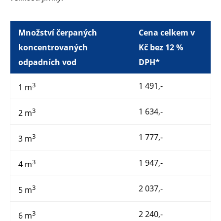
Množství čerpaných
Cena celkem v
koncentrovaných
Kč bez 12 %
odpadních vod
DPH*
3
1 491,-
1 m
3
1 634,-
2 m
3
1 777,-
3 m
3
1 947,-
4 m
3
2 037,-
5 m
3
2 240,-
6 m