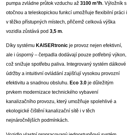
pumpa zvládne průtok vzduchu až
3100 m³/h
. Výložník s
otočnou a teleskopickou funkcí umožňuje flexibilní práci i
v těžko přístupných místech, přičemž celková výška
vozidla zůstává pod
3,5 m
.
Díky systému
KAISERtronic
je provoz nejen efektivní,
ale i úsporný – čerpadla dodávají pouze potřebný výkon,
což snižuje spotřebu paliva. Integrovaný systém dálkové
údržby a intuitivní ovládání zajišťují vysokou provozní
efektivitu a snadnou obsluhu.
Eco 3.0
je důležitým
prvkem modernizace technického vybavení
kanalizačního provozu, který umožňuje spolehlivé a
ekologické čištění kanalizační sítě i v těch
nejnáročnějších podmínkách.
Vozidlo vlastní propracovaný jednostupňový systém