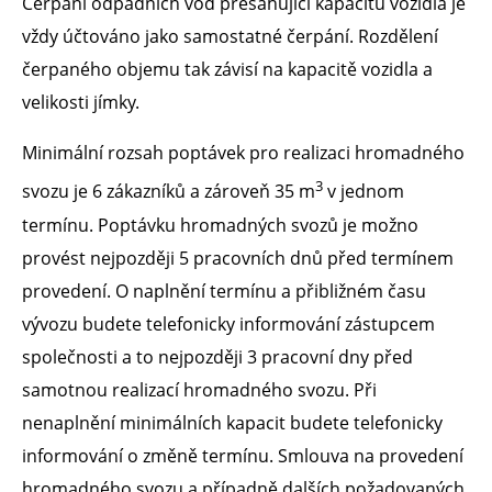
Čerpání odpadních vod přesahující kapacitu vozidla je
vždy účtováno jako samostatné čerpání. Rozdělení
čerpaného objemu tak závisí na kapacitě vozidla a
velikosti jímky.
Minimální rozsah poptávek pro realizaci hromadného
3
svozu je 6 zákazníků a zároveň 35 m
v jednom
termínu. Poptávku hromadných svozů je možno
provést nejpozději 5 pracovních dnů před termínem
provedení. O naplnění termínu a přibližném času
vývozu budete telefonicky informování zástupcem
společnosti a to nejpozději 3 pracovní dny před
samotnou realizací hromadného svozu. Při
nenaplnění minimálních kapacit budete telefonicky
informování o změně termínu. Smlouva na provedení
hromadného svozu a případně dalších požadovaných