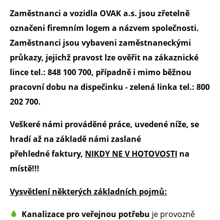
Zaměstnanci a vozidla OVAK a.s. jsou zřetelně
označeni firemním logem a názvem společnosti.
Zaměstnanci jsou vybaveni zaměstnaneckými
průkazy, jejichž pravost lze ověřit na zákaznické
lince tel.: 848 100 700, případně i mimo běžnou
pracovní dobu na dispečinku - zelená linka tel.: 800
202 700.
Veškeré námi prováděné práce, uvedené níže, se
hradí až na základě námi zaslané
přehledné faktury,
NIKDY NE V HOTOVOSTI
na
místě!!!
Vysvětlení některých základních pojmů:
Kanalizace pro veřejnou potřebu
je provozně