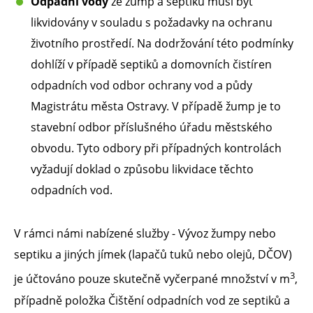
Odpadní vody
ze žump a septiků musí být
likvidovány v souladu s požadavky na ochranu
životního prostředí. Na dodržování této podmínky
dohlíží v případě septiků a domovních čistíren
odpadních vod odbor ochrany vod a půdy
Magistrátu města Ostravy. V případě žump je to
stavební odbor příslušného úřadu městského
obvodu. Tyto odbory při případných kontrolách
vyžadují doklad o způsobu likvidace těchto
odpadních vod.
V rámci námi nabízené služby - Vývoz žumpy nebo
septiku a jiných jímek (lapačů tuků nebo olejů, DČOV)
3
je účtováno pouze skutečně vyčerpané množství v m
,
případně položka Čištění odpadních vod ze septiků a