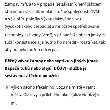
3
žump (v m
), a to v případě, že zákazník není plátcem
stočného (zákazník neplatí stočné společnosti OVAK
a.s.) a příp. položky Výkon tlakového vozu
(vysokotlakého čerpadla) a množství spotřebované
3
technologické vody (v m
), v případě, že obsah jímky je
tužší konzistence a je nutno ho naředit - rozstříkat, tak
aby ho bylo možno odčerpat.
Běžný vývoz žumpy nebo septiku a jiných jímek
(lapačů tuků nebo olejů, DČOV) - služba je
sestavena z těchto položek:
Výkon sacího (fekálního) vozu na místě v rámci
města Ostravy a přilehlého okolí (blíže viz níže) v
3
m
.