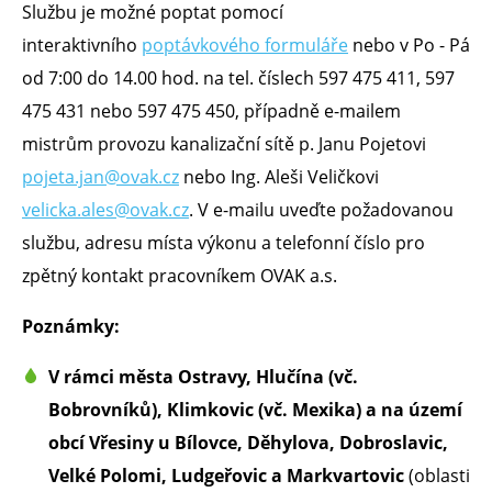
Službu je možné poptat pomocí
interaktivního
poptávkového formuláře
nebo v Po - Pá
od 7:00 do 14.00 hod. na tel. číslech 597 475 411, 597
475 431 nebo 597 475 450, případně e-mailem
mistrům provozu kanalizační sítě p. Janu Pojetovi
pojeta.jan@ovak.cz
nebo Ing. Aleši Veličkovi
velicka.ales@ovak.cz
. V e-mailu uveďte požadovanou
službu, adresu místa výkonu a telefonní číslo pro
zpětný kontakt pracovníkem OVAK a.s.
Poznámky:
V rámci města Ostravy, Hlučína (vč.
Bobrovníků), Klimkovic (vč. Mexika) a na území
obcí Vřesiny u Bílovce, Děhylova, Dobroslavic,
Velké Polomi, Ludgeřovic a Markvartovic
(oblasti