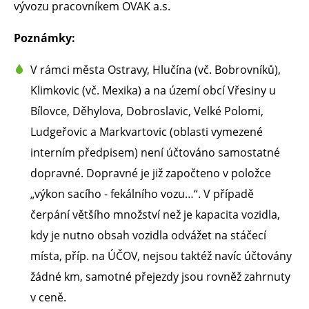
vývozu pracovníkem OVAK a.s.
Poznámky:
V rámci města Ostravy, Hlučína (vč. Bobrovníků),
Klimkovic (vč. Mexika) a na území obcí Vřesiny u
Bílovce, Děhylova, Dobroslavic, Velké Polomi,
Ludgeřovic a Markvartovic (oblasti vymezené
interním předpisem) není účtováno samostatné
dopravné. Dopravné je již započteno v položce
„výkon sacího - fekálního vozu…“. V případě
čerpání většího množství než je kapacita vozidla,
kdy je nutno obsah vozidla odvážet na stáčecí
místa, příp. na ÚČOV, nejsou taktéž navíc účtovány
žádné km, samotné přejezdy jsou rovněž zahrnuty
v ceně.