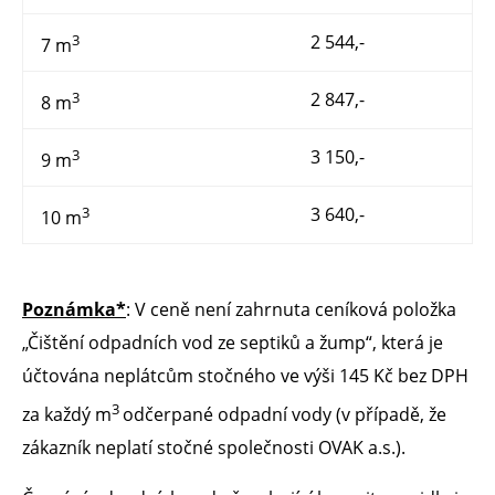
3
2 544,-
7 m
3
2 847,-
8 m
3
3 150,-
9 m
3
3 640,-
10 m
Poznámka*
: V ceně není zahrnuta ceníková položka
„Čištění odpadních vod ze septiků a žump“, která je
účtována neplátcům stočného ve výši 145 Kč bez DPH
3
za každý m
odčerpané odpadní vody (v případě, že
zákazník neplatí stočné společnosti OVAK a.s.).