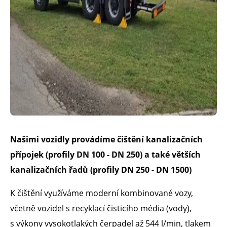
Našimi vozidly provádíme čištění kanalizačních
přípojek (profily DN 100 - DN 250) a také větších
kanalizačních řadů (profily DN 250 - DN 1500)
K čištění využíváme moderní kombinované vozy,
včetně vozidel s recyklací čisticího média (vody),
s výkony vysokotlakých čerpadel až 544 l/min, tlakem