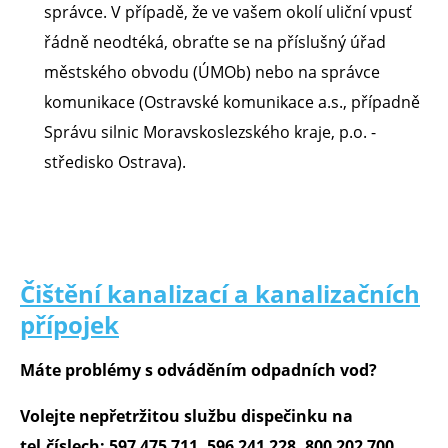
správce. V případě, že ve vašem okolí uliční vpusť
řádně neodtéká, obraťte se na příslušný úřad
městského obvodu (ÚMOb) nebo na správce
komunikace (Ostravské komunikace a.s., případně
Správu silnic Moravskoslezského kraje, p.o. -
středisko Ostrava).
Čištění kanalizací a kanalizačních
přípojek
Máte problémy s odváděním odpadních vod?
Volejte nepřetržitou službu dispečinku na
tel.číslech: 597 475 711, 596 241 228, 800 202 700.