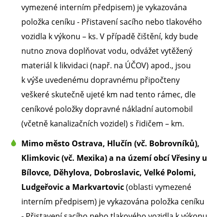
vymezené interním předpisem) je vykazována
položka ceníku - Přistavení sacího nebo tlakového
vozidla k výkonu – ks. V případě čištění, kdy bude
nutno znova doplňovat vodu, odvážet vytěžený
materiál k likvidaci (např. na ÚČOV) apod., jsou
k výše uvedenému dopravnému připočteny
veškeré skutečně ujeté km nad tento rámec, dle
ceníkové položky dopravné nákladní automobil
(včetně kanalizačních vozidel) s řidičem – km.
Mimo město Ostrava, Hlučín (vč. Bobrovníků),
Klimkovic (vč. Mexika) a na území obcí Vřesiny u
Bílovce, Děhylova, Dobroslavic, Velké Polomi,
Ludgeřovic a Markvartovic
(oblasti vymezené
interním předpisem) je vykazována položka ceníku
- Přistavení sacího nebo tlakového vozidla k výkonu