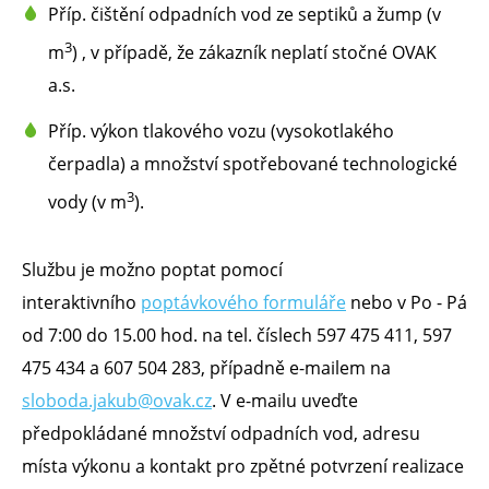
Příp. čištění odpadních vod ze septiků a žump (v
3
m
) , v případě, že zákazník neplatí stočné OVAK
a.s.
Příp. výkon tlakového vozu (vysokotlakého
čerpadla) a množství spotřebované technologické
3
vody (v m
).
Službu je možno poptat pomocí
interaktivního
poptávkového formuláře
nebo v Po - Pá
od 7:00 do 15.00 hod. na tel. číslech 597 475 411, 597
475 434 a 607 504 283, případně e-mailem na
sloboda.jakub@ovak.cz
. V e-mailu uveďte
předpokládané množství odpadních vod, adresu
místa výkonu a kontakt pro zpětné potvrzení realizace