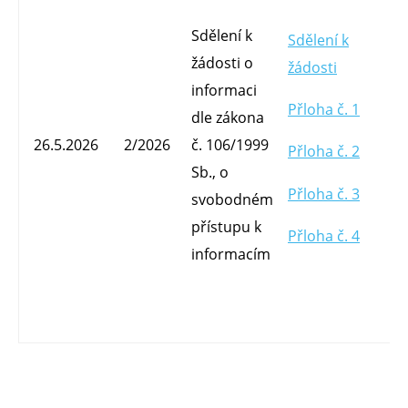
Sdělení k
Sdělení k
žádosti o
žádosti
informaci
Přloha č. 1
dle zákona
Mg
26.5.2026
2/2026
č. 106/1999
Přloha č. 2
O
Sb., o
Přloha č. 3
svobodném
přístupu k
Přloha č. 4
informacím