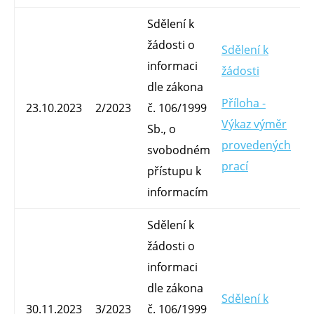
Sdělení k
žádosti o
Sdělení k
informaci
žádosti
dle zákona
Mg
Příloha -
23.10.2023
2/2023
č. 106/1999
O
Výkaz výměr
Sb., o
provedených
svobodném
prací
přístupu k
informacím
Sdělení k
žádosti o
informaci
dle zákona
Sdělení k
Mg
30.11.2023
3/2023
č. 106/1999