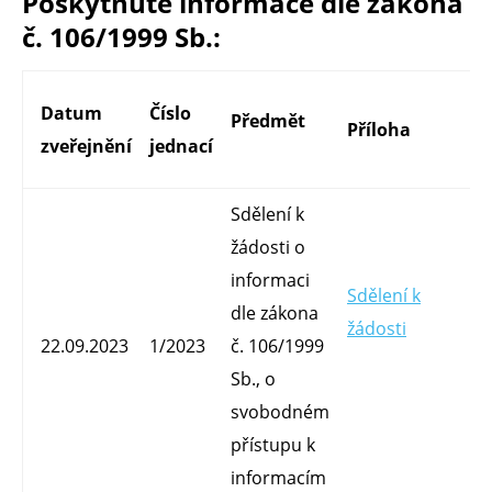
Poskytnuté informace dle zákona
č. 106/1999 Sb.:
Datum
Číslo
Předmět
Příloha
Vy
zveřejnění
jednací
Sdělení k
žádosti o
informaci
Sdělení k
dle zákona
žádosti
Mg
22.09.2023
1/2023
č. 106/1999
O
Sb., o
svobodném
přístupu k
informacím