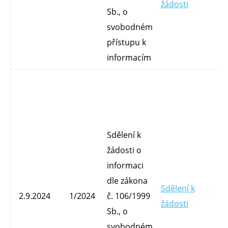
žádosti
O
Sb., o
svobodném
přístupu k
informacím
Sdělení k
žádosti o
informaci
dle zákona
Sdělení k
Mg
2.9.2024
1/2024
č. 106/1999
žádosti
O
Sb., o
svobodném