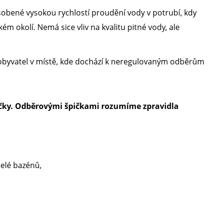
obené vysokou rychlostí proudění vody v potrubí, kdy
ém okolí. Nemá sice vliv na kvalitu pitné vody, ale
h obyvatel v místě, kde dochází k neregulovaným odběrům
čky. Odběrovými špičkami rozumíme zpravidla
telé bazénů,