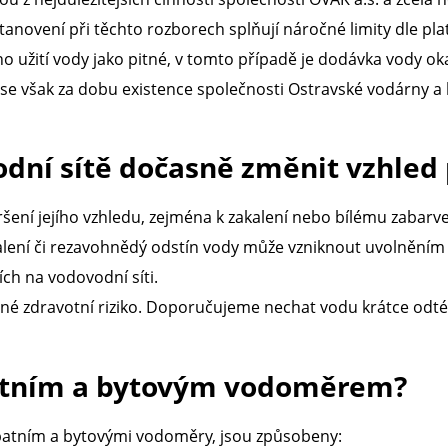
 stanovení při těchto rozborech splňují náročné limity dle p
o užití vody jako pitné, v tomto případě je dodávka vody o
 však za dobu existence společnosti Ostravské vodárny a ka
dní sítě dočasně změnit vzhled 
ní jejího vzhledu, zejména k zakalení nebo bílému zabarven
ní či rezavohnědý odstín vody může vzniknout uvolněním část
ch na vodovodní síti.
é zdravotní riziko. Doporučujeme nechat vodu krátce odté
 patním a bytovým vodoměrem?
 patním a bytovými vodoměry, jsou způsobeny: