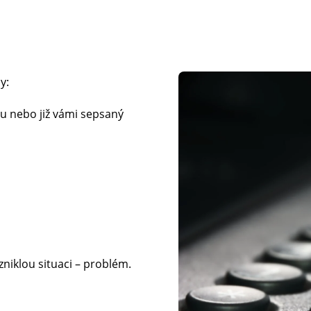
y:
u nebo již vámi sepsaný
zniklou situaci – problém.