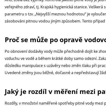
veřejného zdraví, tj. Krajská hygienická stanice. Veškerá
parametru s tzv. „Nejvyšší meznou hodnotou“ je vyloučen
zásobováni pitnou vodou jiným způsobem. Tento případ se
Proč se může po opravě vodovo
Po obnovení dodávky vody může přechodně dojít ke zhorše
vzduchu ve vodě a během krátké doby samo odezní. Zakale
důsledku manipulace s uzávěry nebo změn tlaku při prací
Uvedené změny jsou běžné, dočasné a nepředstavují žádn
Jaký je rozdíl v měření mezi
Rozdíly, v množství naměřené spotřeby pitné vody mezi