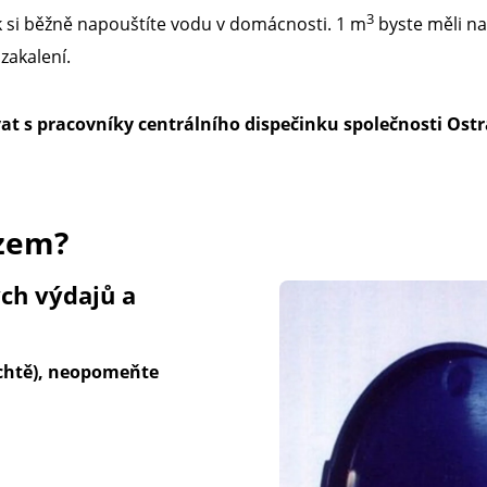
3
k si běžně napouštíte vodu v domácnosti. 1 m
byste měli na
zakalení.
 s pracovníky centrálního dispečinku společnosti Ostr
azem?
ých výdajů a
achtě), neopomeňte