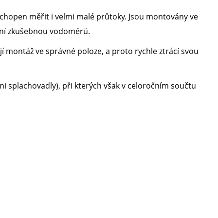
 schopen měřit i velmi malé průtoky. Jsou montovány ve
átní zkušebnou vodoměrů.
í montáž ve správné poloze, a proto rychle ztrácí svou
i splachovadly), při kterých však v celoročním součtu