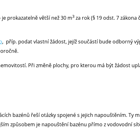
3
je prokazatelně větší než 30 m
za rok (§ 19 odst. 7 zákona 
o
, příp. podat vlastní žádost, jejíž součástí bude odborn
doročně.
u nemovitostí. Při změně plochy, pro kterou má být žádost u
mácích bazénů řeší otázky spojené s jejich napouštěním. Ty 
jším způsobem je napouštění bazénu přímo z vodovodní sít