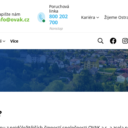
Poruchová
linka
apište nám
800 202
Kariéra
Žijeme Ostr
nfo@ovak.cz
700
Nonstop
i
Více
?
dnou z nejdůležitějších činností společnosti OVAK a.s. a zcel