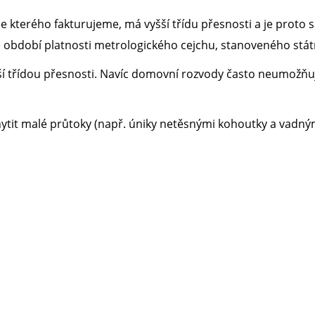
e kterého fakturujeme, má vyšší třídu přesnosti a je proto
lé období platnosti metrologického cejchu, stanoveného st
ší třídou přesnosti. Navíc domovní rozvody často neumožňuj
tit malé průtoky (např. úniky netěsnými kohoutky a vadným