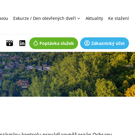
avou
Exkurze / Den otevřených dveří
Aktuality
Ke stažení
Poptávka služeb
Zákaznický účet
a nezávislou kontrolu provádí rovněž orgán Ochrany