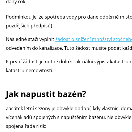
daný rok.
Podmínkou je, že spotřeba vody pro dané odběrné místo 
pozdějších předpisů).
Následně stačí vyplnit
žádost o snížení množství stočnéh
odvedením do kanalizace. Tuto žádost musíte podat kaž
K první žádosti je nutné doložit aktuální výpis z katastr
katastru nemovitostí.
Jak napustit bazén?
Začátek letní sezony je obvykle období, kdy vlastníci do
vícenákladů spojených s napuštěním bazénu. Nejobvykle
spojena řada rizik: