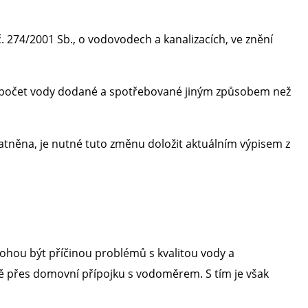
č. 274/2001 Sb., o vodovodech a kanalizacích, ve znění
ý výpočet vody dodané a spotřebované jiným způsobem než
platněna, je nutné tuto změnu doložit aktuálním výpisem z
mohou být příčinou problémů s kvalitou vody a
ě přes domovní přípojku s vodoměrem. S tím je však