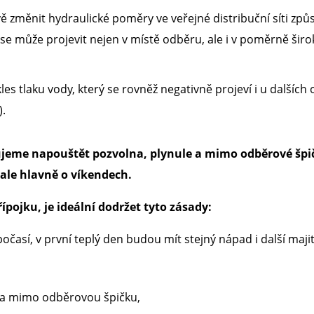
změnit hydraulické poměry ve veřejné distribuční síti způs
 se může projevit nejen v místě odběru, ale i v poměrně širok
s tlaku vody, který se rovněž negativně projeví i u dalšíc
).
ujeme napouštět pozvolna, plynule a mimo odběrové špi
 ale hlavně o víkendech.
pojku, je ideální dodržet tyto zásady:
časí, v první teplý den budou mít stejný nápad i další maji
oba mimo odběrovou špičku,