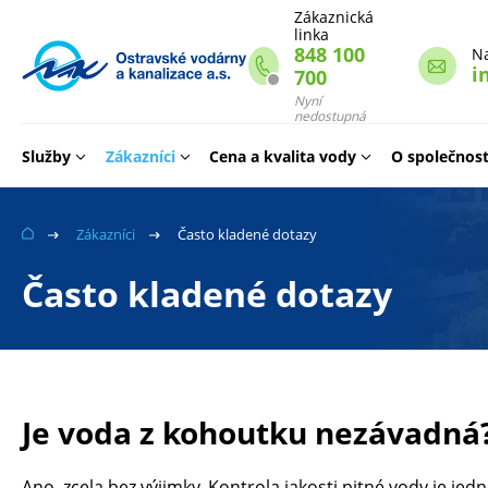
Zákaznická
linka
848 100
N
i
700
Webové
stránky
Nyní
nedostupná
na
míru
Služby
Zákazníci
Cena a kvalita vody
O společnost
Zákazníci
Často kladené dotazy
Často kladené dotazy
Je voda z kohoutku nezávadná
Ano, zcela bez výjimky. Kontrola jakosti pitné vody je je