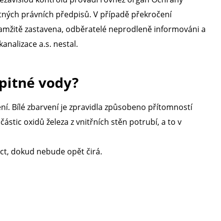
latných právních předpisů. V případě překročení
kamžitě zastavena, odběratelé neprodleně informováni a
nalizace a.s. nestal.
pitné vody?
í. Bílé zbarvení je zpravidla způsobeno přítomností
ic oxidů železa z vnitřních stěn potrubí, a to v
ct, dokud nebude opět čirá.