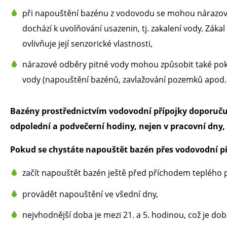
při napouštění bazénu z vodovodu se mohou nárazově 
dochází k uvolňování usazenin, tj. zakalení vody. Zákal
ovlivňuje její senzorické vlastnosti,
nárazové odběry pitné vody mohou způsobit také pokle
vody (napouštění bazénů, zavlažování pozemků apod.
Bazény prostřednictvím vodovodní přípojky doporuč
odpolední a podvečerní hodiny, nejen v pracovní dny,
Pokud se chystáte napouštět bazén přes vodovodní pří
začít napouštět bazén ještě před příchodem teplého po
provádět napouštění ve všední dny,
nejvhodnější doba je mezi 21. a 5. hodinou, což je d