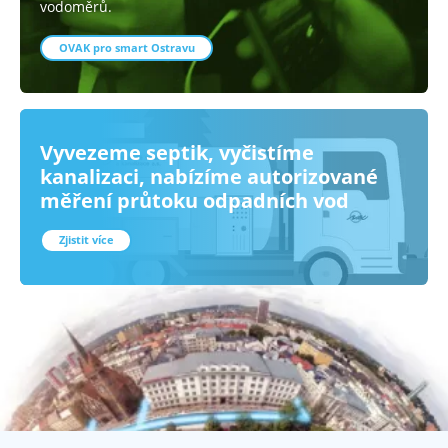
vodoměrů.
OVAK pro smart Ostravu
Vyvezeme septik, vyčistíme
kanalizaci, nabízíme autorizované
měření průtoku odpadních vod
Zjistit více