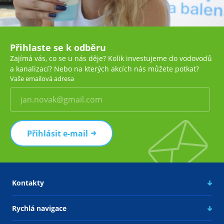
Přihlaste se k odběru
Zajímá vás, co se u nás děje? Kolik investujeme do vodovodů
a kanalizací? Nebo na kterých akcích nás můžete potkat?
Vaše emailová adresa
Přihlásit e-mail
Kontakty
Rychlá navigace