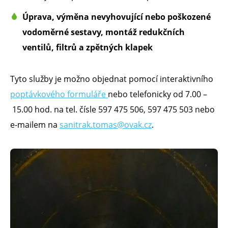
Ú
prava, výměna nevyhovující nebo poškozené
vodoměrné sestavy,
montáž
redukčních
ventilů
, filtrů a
zpětných klapek
Tyto služby je možno objednat pomocí interaktivního
poptávkového formuláře
nebo telefonicky od 7.00 –
15.00 hod. na tel. čísle 597 475 506, 597 475 503 nebo
e-mailem na
sanitrak.tomas@ovak.cz
.