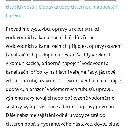
čistících vozů
|
Dodávka vody cisternou, napouštění
bazénů
Provádíme výstavbu, opravy a rekonstrukci
vodovodních a kanalizačních řadů včetně
vodovodních a kanalizačních přípojek, opravy osazení
kanalizačních poklopů na revizní šachty v zeleni i
v komunikacích, odborné napojení vodovodní a
kanalizační přípojky na hlavní veřejné řady, jádrové
vrtání potrubí, uzavření a otevření ventilu na přípojce,
dodávku a osazení vodoměrných tubusů, úpravu,
výměnu nevyhovující nebo poškozené vodoměrné
sestavy, výkopové práce a terénní úpravy povrchů.
Dále nabízíme zajištění odběru vody ze sítě do
cisteren popř. z hydrantového nástavce, dovoz pitné