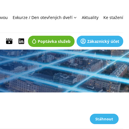
avou
Exkurze / Den otevřených dveří
Aktuality
Ke stažení
Poptávka služeb
Zákaznický účet
Stáhnout