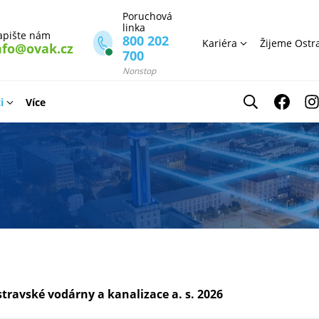
Poruchová
linka
apište nám
800 202
Kariéra
Žijeme Ostr
nfo@ovak.cz
700
Nonstop
i
Více
travské vodárny a kanalizace a. s. 2026