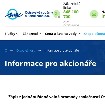
Zákaznická
linka
848 100
N
i
700
Webové
stránky
Nyní
nedostupná
na
míru
Služby
Zákazníci
Cena a kvalita vody
O společnost
O společnosti
Informace pro akcionáře
Informace pro akcionáře
Zápis z jednání řádné valné hromady společnosti Os