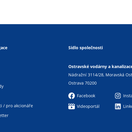
gace
Sídlo společnosti
Ostravské vodárny a kanalizace 
Nádražní 3114/28, Moravská Os
Ostrava 70200
dy
Facebook
Ins
i / pro akcionáře
Videoportál
Link
tter