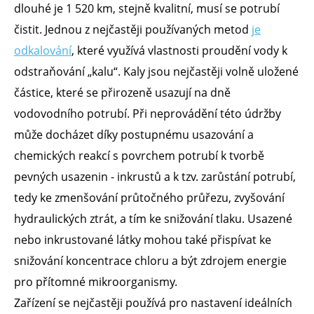
dlouhé je 1 520 km, stejně kvalitní, musí se potrubí
čistit. Jednou z nejčastěji používaných metod
je
odkalování
, které využívá vlastnosti proudění vody k
odstraňování „kalu“. Kaly jsou nejčastěji volně uložené
částice, které se přirozeně usazují na dně
vodovodního potrubí. Při neprovádění této údržby
může docházet díky postupnému usazování a
chemických reakcí s povrchem potrubí k tvorbě
pevných usazenin - inkrustů a k tzv. zarůstání potrubí,
tedy ke zmenšování průtočného průřezu, zvyšování
hydraulických ztrát, a tím ke snižování tlaku. Usazené
nebo inkrustované látky mohou také přispívat ke
snižování koncentrace chloru a být zdrojem energie
pro přítomné mikroorganismy.
Zařízení se nejčastěji používá pro nastavení ideálních