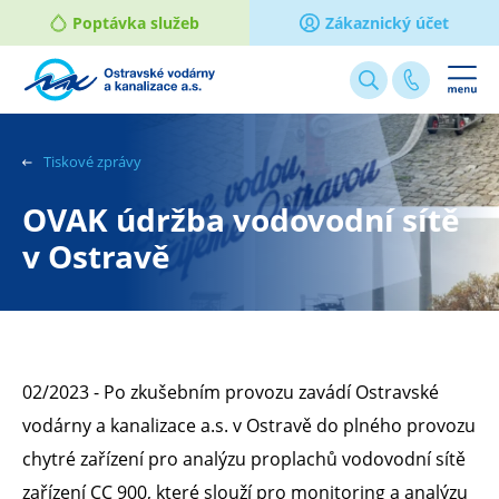
Poptávka služeb
Zákaznický účet
Webové
stránky
na
Tiskové zprávy
míru
OVAK údržba vodovodní sítě
v Ostravě
02/2023 - Po zkušebním provozu zavádí Ostravské
vodárny a kanalizace a.s. v Ostravě do plného provozu
chytré zařízení pro analýzu proplachů vodovodní sítě
zařízení CC 900, které slouží pro monitoring a analýzu