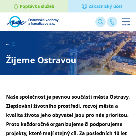
Poptávka služeb
Zákaznický účet
Webové
stránky
na
míru
Žijeme Ostravou
Naše společnost je pevnou součástí města Ostravy.
Zlepšování životního prostředí, rozvoj města a
kvalita života jeho obyvatel jsou pro nás prioritou.
Proto každoročně organizujeme či podporujeme
projekty, které mají stejný cíl. Za posledních 10 let