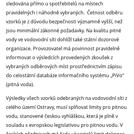
sledována přímo u spotřebitelů na místech
pravidelných i náhodně vybraných. Četnost odběru
vzorků je z důvodu bezpečnosti významně vyšší, než
jsou minimální zákonné požadavky. Na kvalitu pitné
vody ve vodovodní síti dohlíží také státní dozorové
organizace. Provozovatel má povinnost pravidelně
informovat o výsledcích provedených zkoušek z
vybraných odběrových míst prostřednictvím zápisu
do celostátní databáze informačního systému „PiVo“
(pitná voda).
Výsledky všech vzorků odebraných na vodovodní síti z
celého území Ostravy, musí splňovat limity pro pitnou
vodu, stanovené českou vyhláškou, která je plně v
souladu s evropskou legislativou pro pitnou vodu. V
českých předpisech má řada ukazatelů limit dokonce