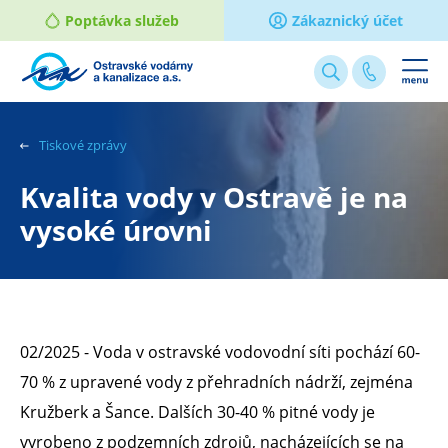
Poptávka služeb
Zákaznický účet
Webové
stránky
na
Tiskové zprávy
míru
Kvalita vody v Ostravě je na
vysoké úrovni
02/2025 - Voda v ostravské vodovodní síti pochází 60-
70 % z upravené vody z přehradních nádrží, zejména
Kružberk a Šance. Dalších 30-40 % pitné vody je
vyrobeno z podzemních zdrojů, nacházejících se na