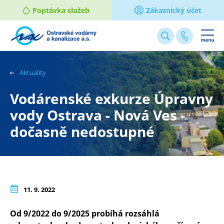
Poptávka služeb
Zákaznický účet
Webové
stránky
na
Aktuality
míru
Vodárenské exkurze Úpravny
vody Ostrava - Nová Ves -
dočasně nedostupné
11. 9. 2022
Od 9/2022 do 9/2025 probíhá rozsáhlá