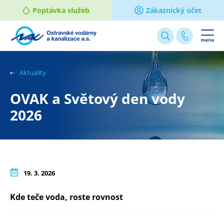
Poptávka služeb
Zákaznický účet
Webové
stránky
na
Aktuality
míru
OVAK a Světový den vody
2026
19. 3. 2026
Kde teče voda, roste rovnost