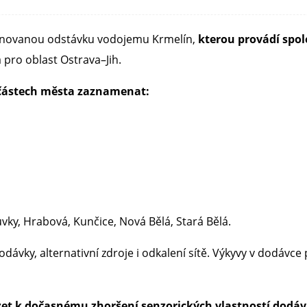
lánovanou odstávku vodojemu Krmelín,
kterou provádí spo
 pro oblast Ostrava–Jih.
částech města zaznamenat:
vky, Hrabová, Kunčice, Nová Bělá, Stará Bělá.
odávky, alternativní zdroje i odkalení sítě. Výkyvy v dodávc
et k dočasnému zhoršení senzorických vlastností dodáv