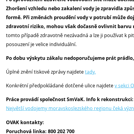
Zhoršení vzhledu nebo zakalení vody je zpravidla zp
formě. Při změnách proudění vody v potrubí může dojí
zdravotní riziko, mohou však dočasně ovlivnit barvu
tomto případě zdravotně nezávadná a lze ji používat k pit
posouzení je velice individuální.
Po dobu výskytu zákalu nedoporučujeme prát prádlo, 
Úplné znění tiskové zprávy najdete
tady.
Konkrétní předpokládané dotčené ulice najdete
v sekci 
Práce provádí společnost SmVaK. Info k rekonstrukci
Největší vodojemy moravskoslezského regionu čeká výz
OVAK kontakty:
Poruchová linka: 800 202 700