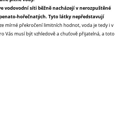
e vodovodní síti běžně nacházejí v nerozpuštěné
ápenato‑hořečnatých. Tyto látky nepředstavují
mírné překročení limitních hodnot, voda je tedy i v
ro Vás musí být vzhledově a chuťově přijatelná, a toto