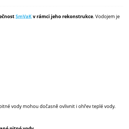
lečnost
SmVaK
v rámci jeho rekonstrukce
. Vodojem je
e pitné vody mohou dočasně ovlivnit i ohřev teplé vody.
ané pitné vody.