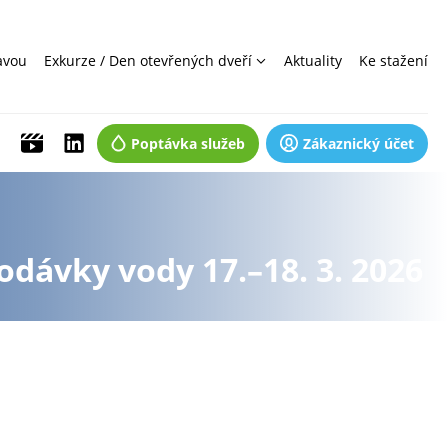
avou
Exkurze / Den otevřených dveří
Aktuality
Ke stažení
Poptávka služeb
Zákaznický účet
dávky vody 17.–18. 3. 2026