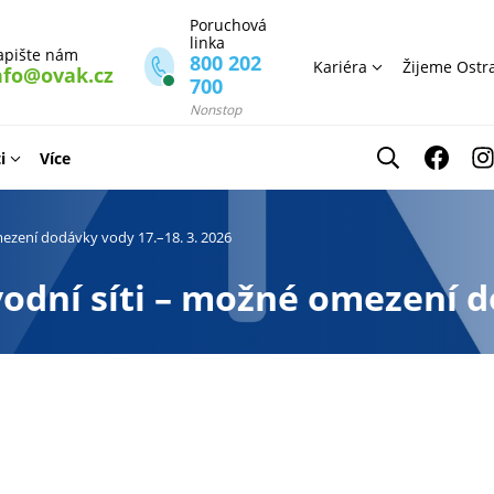
Poruchová
linka
apište nám
800 202
Kariéra
Žijeme Ostr
nfo@ovak.cz
700
Nonstop
i
Více
ezení dodávky vody 17.–18. 3. 2026
dní síti – možné omezení do