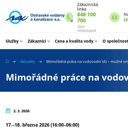
Zákaznická
linka
848 100
N
i
700
Webové
stránky
Nyní
nedostupná
na
míru
Služby
Zákazníci
Cena a kvalita vody
O společnost
Aktuality
Mimořádné práce na vodovodní síti – možné om
Mimořádné práce na vodovo
2. 3. 2026
17.–18. března 2026 (16:00–06:00)