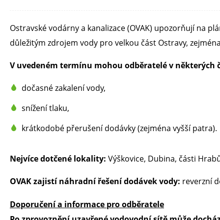
Ostravské vodárny a kanalizace (OVAK) upozorňují na p
důležitým zdrojem vody pro velkou část Ostravy, zejména
V uvedeném termínu mohou odběratelé v některých 
dočasné zakalení vody,
snížení tlaku,
krátkodobé přerušení dodávky (zejména vyšší patra).
Nejvíce dotčené lokality:
Výškovice, Dubina, části Hrabů
OVAK zajistí náhradní řešení
dodávek vody:
reverzní d
Doporučení a informace pro odběratele
Po zprovoznění uzavřené vodovodní sítě může docház