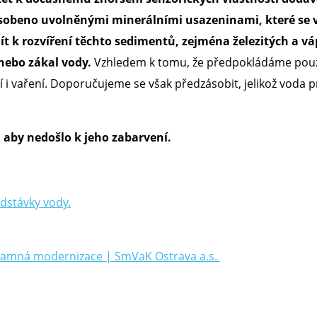
ůsobeno uvolněnými minerálními usazeninami, které se v
t k rozvíření těchto sedimentů, zejména železitých a v
 nebo zákal vody.
Vzhledem k tomu, že předpokládáme pouze 
í i vaření. Doporučujeme se však předzásobit, jelikož voda p
aby nedošlo k jeho zabarvení.
Odstávky vody.
:
namná modernizace | SmVaK Ostrava a.s.