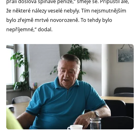
prali doslova špinavé peníze,“ směje se. Připustil ale,
že některé nálezy veselé nebyly. Tím nejsmutnějším
bylo zřejmě mrtvé novorozeně. To tehdy bylo
nepříjemné,“ dodal.​