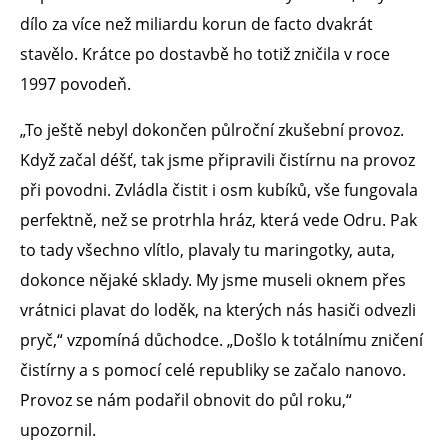
dílo za více než miliardu korun de facto dvakrát
stavělo. Krátce po dostavbě ho totiž zničila v roce
1997 povodeň.
„To ještě nebyl dokončen půlroční zkušební provoz.
Když začal déšť, tak jsme připravili čistírnu na provoz
při povodni. Zvládla čistit i osm kubíků, vše fungovala
perfektně, než se protrhla hráz, která vede Odru. Pak
to tady všechno vlítlo, plavaly tu maringotky, auta,
dokonce nějaké sklady. My jsme museli oknem přes
vrátnici plavat do loděk, na kterých nás hasiči odvezli
pryč,“ vzpomíná důchodce. „Došlo k totálnímu zničení
čistírny a s pomocí celé republiky se začalo nanovo.
Provoz se nám podařil obnovit do půl roku,“
upozornil.