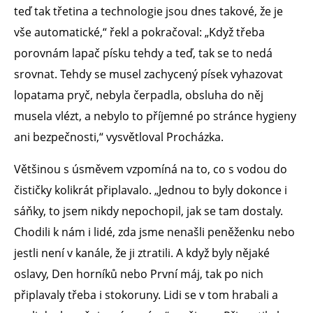
teď tak třetina a technologie jsou dnes takové, že je
vše automatické,“ řekl a pokračoval: „Když třeba
porovnám lapač písku tehdy a teď, tak se to nedá
srovnat. Tehdy se musel zachycený písek vyhazovat
lopatama pryč, nebyla čerpadla, obsluha do něj
musela vlézt, a nebylo to příjemné po stránce hygieny
ani bezpečnosti,“ vysvětloval Procházka.
Většinou s úsměvem vzpomíná na to, co s vodou do
čističky kolikrát připlavalo. „Jednou to byly dokonce i
sáňky, to jsem nikdy nepochopil, jak se tam dostaly.
Chodili k nám i lidé, zda jsme nenašli peněženku nebo
jestli není v kanále, že ji ztratili. A když byly nějaké
oslavy, Den horníků nebo První máj, tak po nich
připlavaly třeba i stokoruny. Lidi se v tom hrabali a