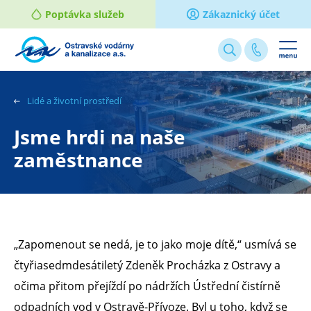
Poptávka služeb
Zákaznický účet
Webové
stránky
na
Lidé a životní prostředí
míru
Jsme hrdi na naše
zaměstnance
„Zapomenout se nedá, je to jako moje dítě,“ usmívá se
čtyřiasedmdesátiletý Zdeněk Procházka z Ostravy a
očima přitom přejíždí po nádržích Ústřední čistírně
odpadních vod v Ostravě-Přívoze. Byl u toho, když se