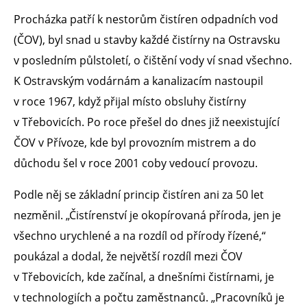
Procházka patří k nestorům čistíren odpadních vod
(ČOV), byl snad u stavby každé čistírny na Ostravsku
v posledním půlstoletí, o čištění vody ví snad všechno.
K Ostravským vodárnám a kanalizacím nastoupil
v roce 1967, když přijal místo obsluhy čistírny
v Třebovicích. Po roce přešel do dnes již neexistující
ČOV v Přívoze, kde byl provozním mistrem a do
důchodu šel v roce 2001 coby vedoucí provozu.
Podle něj se základní princip čistíren ani za 50 let
nezměnil. „Čistírenství je okopírovaná příroda, jen je
všechno urychlené a na rozdíl od přírody řízené,“
poukázal a dodal, že největší rozdíl mezi ČOV
v Třebovicích, kde začínal, a dnešními čistírnami, je
v technologiích a počtu zaměstnanců. „Pracovníků je