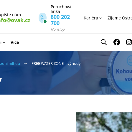
Poruchová
linka
apište nám
800 202
Kariéra
Žijeme Ostr
nfo@ovak.cz
700
Nonstop
i
Více
vodní mlhou
FREE WATER ZONE – výhody
y