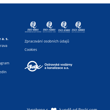
a. s.
Zpracování osobních údajů
trava
Cookies
tagram
edIn
Vyrobeno s
k vodě od
Poski.com
.