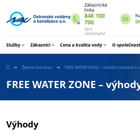
Zákaznická
linka
848 100
N
i
700
Webové
stránky
Nyní
nedostupná
na
míru
Služby
Zákazníci
Cena a kvalita vody
O společnost
Žijeme Ostravou
FREE WATER ZONE – mobilní vodobar s 
FREE WATER ZONE – výhod
Výhody