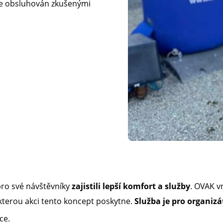
 je obsluhován zkušenými
pro své návštěvníky
zajistili lepší komfort a služby
. OVAK v
 kterou akci tento koncept poskytne.
Služba je pro organiz
​​​​