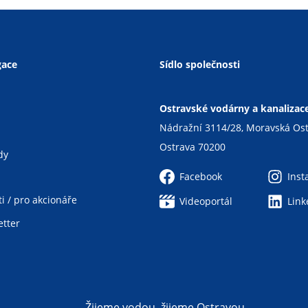
gace
Sídlo společnosti
Ostravské vodárny a kanalizace 
Nádražní 3114/28, Moravská Os
Ostrava 70200
dy
Facebook
Ins
i / pro akcionáře
Videoportál
Link
tter
Žijeme vodou, žijeme Ostravou