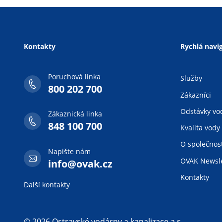
Kontakty
Rychlá navi
Poruchová linka
Služby
800 202 700
Zákazníci
Odstávky vo
Zákaznická linka
848 100 700
Kvalita vody
O společnost
Napište nám
OVAK Newsle
info@ovak.cz
Kontakty
Další kontakty
© 2026 Ostravské vodárny a kanalizace a.s.