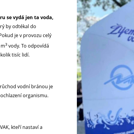
ru se vydá jen ta voda,
erý by odtékal do
Pokud je v provozu celý
3
1 m
vody. To odpovídá
ik tisíc lidí.
Průchod vodní bránou je
 ochlazení organismu.
VAK, kteří nastaví a