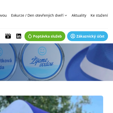
avou
Exkurze / Den otevřených dveří
Aktuality
Ke stažení
Poptávka služeb
Zákaznický účet