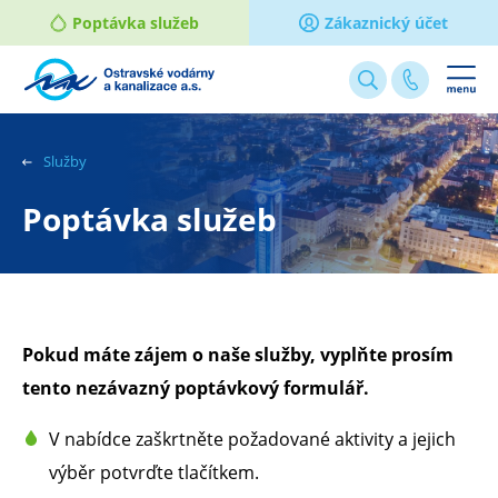
Poptávka služeb
Zákaznický účet
Webové
stránky
na
Služby
míru
Poptávka služeb
Pokud máte zájem o naše služby, vyplňte prosím
tento nezávazný poptávkový formulář.
V nabídce zaškrtněte požadované aktivity a jejich
výběr potvrďte tlačítkem.