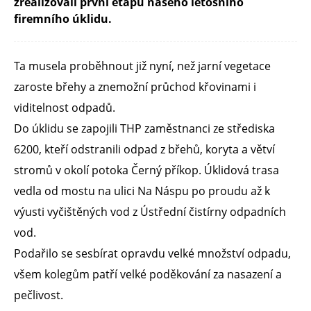
zrealizovali první etapu našeho letošního
firemního úklidu.
Ta musela proběhnout již nyní, než jarní vegetace
zaroste břehy a znemožní průchod křovinami i
viditelnost odpadů.
Do úklidu se zapojili THP zaměstnanci ze střediska
6200, kteří odstranili odpad z břehů, koryta a větví
stromů v okolí potoka Černý příkop. Úklidová trasa
vedla od mostu na ulici Na Náspu po proudu až k
výusti vyčištěných vod z Ústřední čistírny odpadních
vod.
Podařilo se sesbírat opravdu velké množství odpadu,
všem kolegům patří velké poděkování za nasazení a
pečlivost.