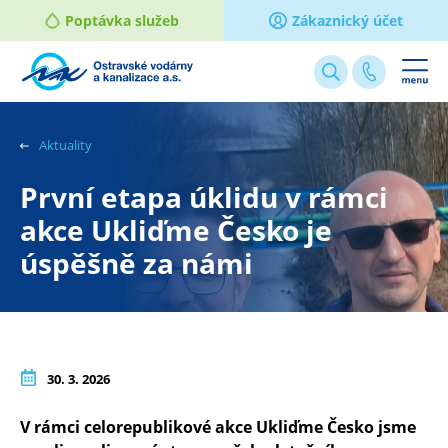
Poptávka služeb
Zákaznický účet
Webové
stránky
na
Aktuality
míru
První etapa úklidu v rámci
akce Ukliďme Česko je
úspěšně za námi
30. 3. 2026
V rámci celorepublikové akce Ukliďme Česko jsme