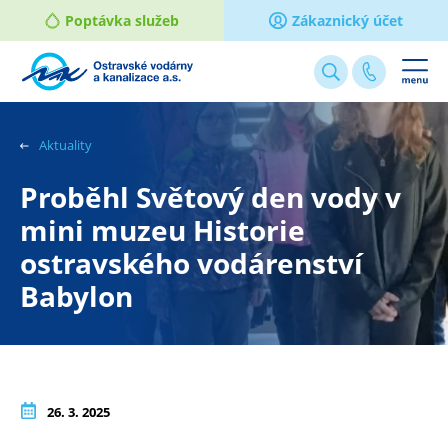
Poptávka služeb
Zákaznický účet
Webové
stránky
na
Aktuality
míru
Proběhl Světový den vody v
mini muzeu Historie
ostravského vodárenství
Babylon
26. 3. 2025