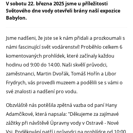
V sobotu 22. března 2025 jsme u příležitosti
Světového dne vody otevřeli brány naší expozice
Babylon.
Jsme nadšeni, že jste se k nám přidali a prozkoumali s
námi fascinující svět vodárenství! Proběhlo celkem 6
komentovaných prohlídek, které začínaly každou
hodinu od 9:00 do 14:00. Naši skvělí průvodci,
zaměstnanci, Martin Dvořák, Tomáš Hořín a Libor
Frydrych, vás provedli muzeem a podělili se s vámi o
své znalosti a nadšení pro vodu.
Obzvláště nás potěšila zpětná vazba od paní Hany
Adamčíkové, která napsala: "Děkujeme za zajímavé
zážitky při návštěvě Úpravny vody v Ostravě - Nové
Vsi. Poděkování patří i průvodci na prohlídce od 10:00,