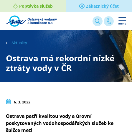
Poptávka služeb
Zákaznický účet
Webové
stránky
na
Aktuality
míru
Ostrava má rekordní nízké
ztráty vody v ČR
6. 3. 2022
Ostrava patří kvalitou vody a úrovní
poskytovaných vodohospodářských služeb ke
špičce mezi