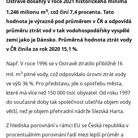
Ostravě dosáhly v roce 2021 historického minima
3
1,246 milionu m
, což činí 7,4 procenta. Tato
hodnota je výrazně pod průměrem v ČR a odpovídá
průměru ztrát vod v tak vodohospodářsky vyspělé
zemi jako je Dánsko. Průměrná hodnota ztrát vody
v ČR činila za rok 2020 15,1 %.
Např. V roce 1996 se v Ostravě ztratilo přibližně 16
3
mil. m
pitné vody, což odpovídalo úrovni ztrát vody
ve výši 36 %. Pro představu, jde o spotřebu města,
které má více než 150 000 tisíc obyvatel. Od roku 1997
do současné doby tak společnost ušetřila objem vody
větší, než je objem přehradní nádrže Slezská Harta.
Z hlediska porovnání v rámci EU se Česká republika v
procentuálním porovnání řadí mezi lepší průměr a