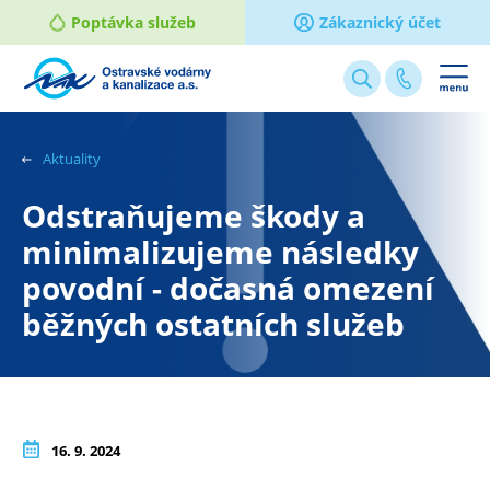
Poptávka služeb
Zákaznický účet
Webové
stránky
na
Aktuality
míru
Odstraňujeme škody a
minimalizujeme následky
povodní - dočasná omezení
běžných ostatních služeb
16. 9. 2024