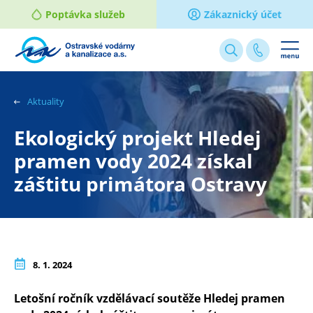
Poptávka služeb
Zákaznický účet
Webové
stránky
na
Aktuality
míru
Ekologický projekt Hledej
pramen vody 2024 získal
záštitu primátora Ostravy
8. 1. 2024
Letošní ročník vzdělávací soutěže Hledej pramen