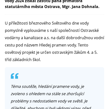
vody 2024 získal záštitu pana primátora
statutárního města Ostrava, Mgr. Jana Dohnala.
U příležitosti březnového Světového dne vody
pomyslně vyplouváme s naší společností Ostravské
vodárny a kanalizace a.s. na další dobrodružnou vodní
cestu pod názvem Hledej pramen vody. Tento
osvětový projekt je určen ostravským žákům 4. a 5.
tříd základních škol.
Téma soutěže, hledání pramene vody, je
zvoleno s ohledem na stále se zhoršující
problémy s nedostatkem vody ve světě. Je
důležité, abychom si byli vědomi výzvy, před