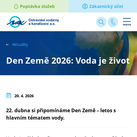
Poptávka služeb
Zákaznický účet
Webové
stránky
na
Aktuality
míru
Den Země 2026: Voda je život
20. 4. 2026
22. dubna si připomínáme Den Země – letos s
hlavním tématem vody.