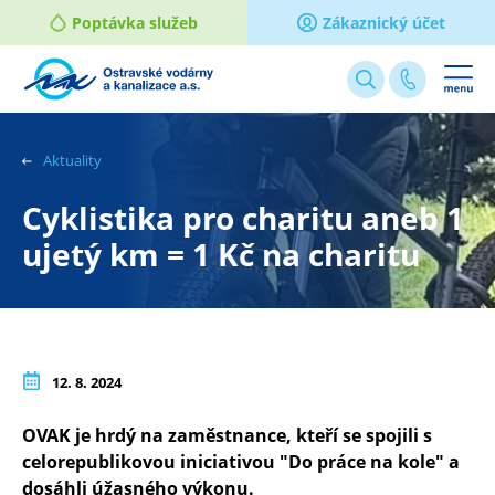
Poptávka služeb
Zákaznický účet
Webové
stránky
na
Aktuality
míru
Cyklistika pro charitu aneb 1
ujetý km = 1 Kč na charitu
12. 8. 2024
OVAK je hrdý na zaměstnance, kteří se spojili s
celorepublikovou iniciativou "Do práce na kole" a
dosáhli úžasného výkonu.