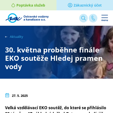
Poptávka služeb
Zákaznický účet
Webové
stránky
na
Aktuality
míru
30. května proběhne finále
EKO soutěže Hledej pramen
vody
27. 5. 2025
Velká vzdělávací EKO soutěž, do které se přihlásilo