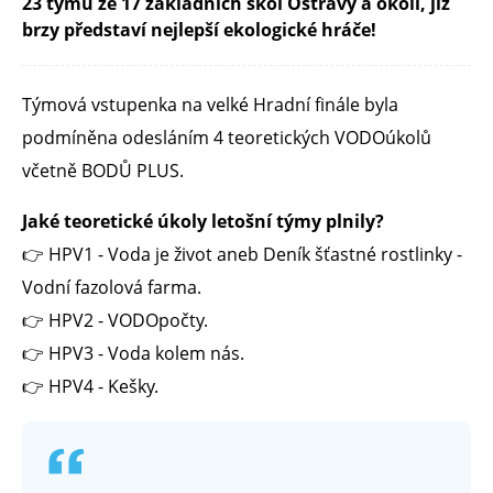
23 týmů ze 17 základních škol Ostravy a okolí, již
brzy představí nejlepší ekologické hráče!
Týmová vstupenka na velké Hradní finále byla
podmíněna odesláním 4 teoretických VODOúkolů
včetně BODŮ PLUS.
Jaké teoretické úkoly letošní týmy plnily?
👉 HPV1 - Voda je život aneb Deník šťastné rostlinky -
Vodní fazolová farma.
👉 HPV2 - VODOpočty.
👉 HPV3 - Voda kolem nás.
👉 HPV4 - Kešky.