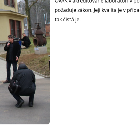
OVAK v akreditované laboratoři v po
požaduje zákon. Její kvalita je v pří
tak čistá je.