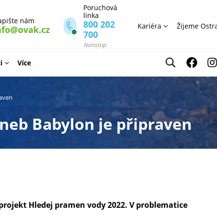
Poruchová
linka
apište nám
800 202
Kariéra
Žijeme Ostr
nfo@ovak.cz
700
Nonstop
i
Více
raven
neb Babylon je připraven
 projekt Hledej pramen vody 2022. V problematice