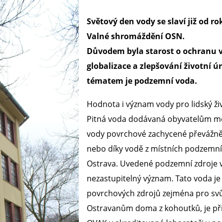
Světový den vody se slaví již od r
Valné shromáždění OSN.
Důvodem byla starost o ochranu v
globalizace a zlepšování životní 
tématem je podzemní voda.
Hodnota i význam vody pro lidský živ
Pitná voda dodávaná obyvatelům mě
vody povrchové zachycené převážně 
nebo díky vodě z místních podzemní
Ostrava. Uvedené podzemní zdroje vo
nezastupitelný význam. Tato voda j
povrchových zdrojů zejména pro svůj
Ostravanům doma z kohoutků, je př