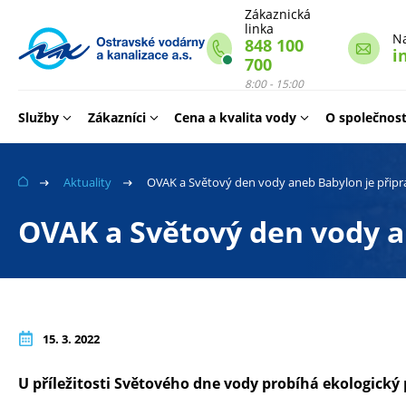
Zákaznická
linka
N
848 100
i
Webové
700
stránky
8:00 - 15:00
na
Služby
Zákazníci
Cena a kvalita vody
O společnost
míru
Aktuality
OVAK a Světový den vody aneb Babylon je přip
OVAK a Světový den vody a
15. 3. 2022
U příležitosti Světového dne vody probíhá ekologický