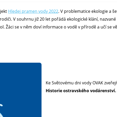
ojekt
Hledej pramen vody 2022
. V problematice ekologie a š
rodiči. V souhrnu již 20 let pořádá ekologické klání, nazvan
ol. Žáci se v něm doví informace o vodě v přírodě a učí se v
Ke Světovému dni vody OVAK zveřej
Historie ostravského vodárenství