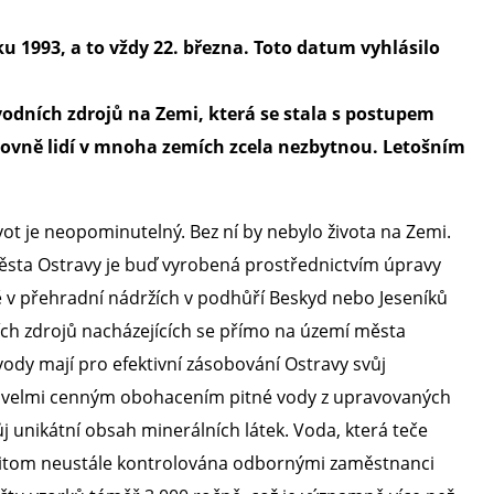
oku 1993, a to vždy 22. března. Toto datum vyhlásilo
odních zdrojů na Zemi, která se stala s postupem
úrovně lidí v mnoha zemích zcela nezbytnou. Letošním
ot je neopominutelný. Bez ní by nebylo života na Zemi.
sta Ostravy je buď vyrobená prostřednictvím úpravy
v přehradní nádržích v podhůří Beskyd nebo Jeseníků
ch zdrojů nacházejících se přímo na území města
dy mají pro efektivní zásobování Ostravy svůj
e velmi cenným obohacením pitné vody z upravovaných
 unikátní obsah minerálních látek. Voda, která teče
itom neustále kontrolována odbornými zaměstnanci