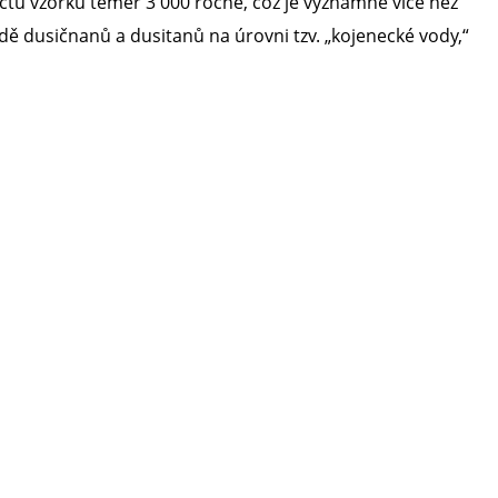
čtu vzorků téměř 3 000 ročně, což je významně více než
padě dusičnanů a dusitanů na úrovni tzv. „kojenecké vody,“