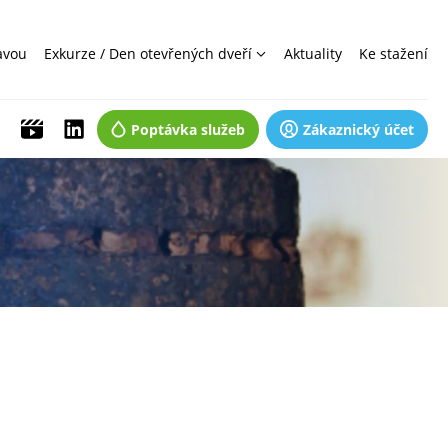
avou
Exkurze / Den otevřených dveří
Aktuality
Ke stažení
Poptávka služeb
Zákaznický účet