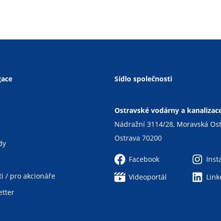
gace
Sídlo společnosti
Ostravské vodárny a kanalizace 
Nádražní 3114/28, Moravská Os
Ostrava 70200
dy
Facebook
Ins
i / pro akcionáře
Videoportál
Link
tter